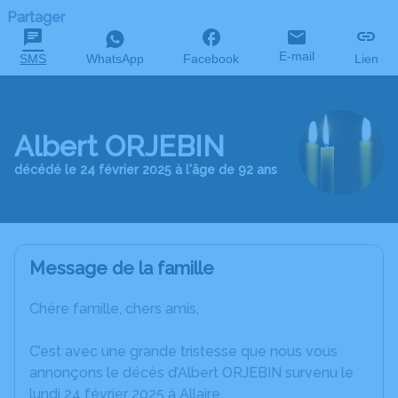
Partager
E-mail
SMS
WhatsApp
Facebook
Lien
Albert ORJEBIN
décédé le 24 février 2025 à l'âge de 92 ans
Message de la famille
Chère famille, chers amis,
C’est avec une grande tristesse que nous vous
annonçons le décès d’Albert ORJEBIN survenu le
lundi 24 février 2025 à Allaire.