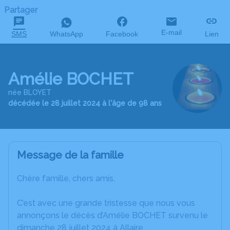
Partager
E-mail
SMS
WhatsApp
Facebook
Lien
Amélie BOCHET
née BLOYET
décédée le 28 juillet 2024 à l'âge de 98 ans
Message de la famille
Chère famille, chers amis,
C’est avec une grande tristesse que nous vous
annonçons le décès d’Amélie BOCHET survenu le
dimanche 28 juillet 2024 à Allaire.