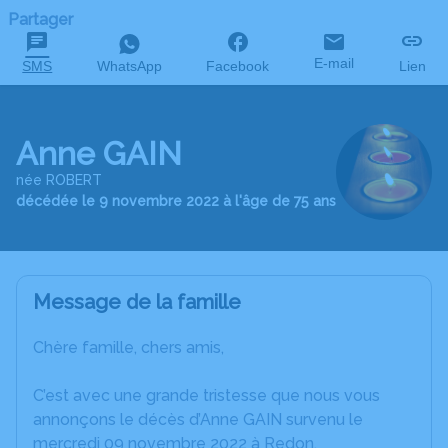
Partager
E-mail
SMS
WhatsApp
Facebook
Lien
Anne GAIN
née ROBERT
décédée le 9 novembre 2022 à l'âge de 75 ans
Message de la famille
Chère famille, chers amis,
C’est avec une grande tristesse que nous vous
annonçons le décès d’Anne GAIN survenu le
mercredi 09 novembre 2022 à Redon.