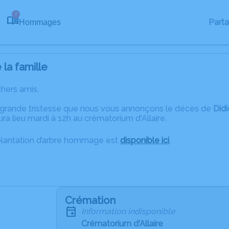
2
Part
Hommages
la famille
chers amis,
 grande tristesse que nous vous annonçons le décès de
Didi
ra lieu mardi à 12h au crématorium d'Allaire.
plantation d’arbre hommage est
disponible ici
.
Crémation
Information indisponible
Crématorium d'Allaire