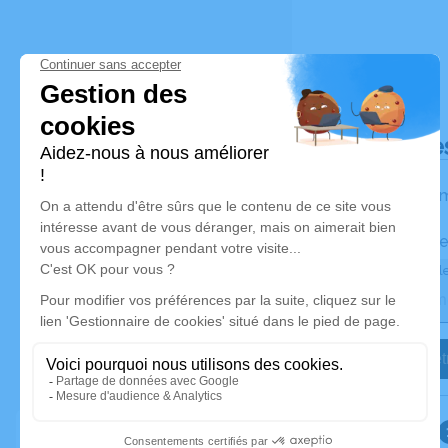
Déroulé de
Les inform
Activez une ale
Recevoir une ale
Je veux êtr