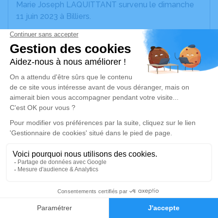
Marie Joseph LAQUITTANT survenu le dimanche
11 juin 2023 à Billiers.
Nous vous invitons à utiliser cet espace pour
laisser vos condoléances, partager des photos
souvenirs, une anecdote ou exprimer vos pensées
à travers des poèmes ou des textes. Cet endroit
est un lieu d'expression dédié à honorer la
mémoire de Didier Roger Bernard Jean Marie
Joseph LAQUITTANT.
Un service de plantation d’arbre hommage est
disponible ici
.
Je rends hommage
1
Cérémonie religieuse
Faire-part
Hommages
jeudi 15 juin 2023 à 14h00