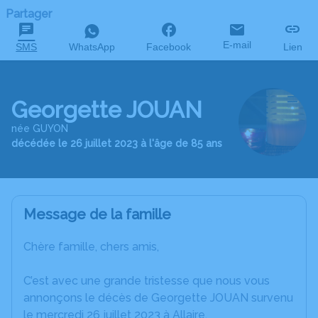
Partager
E-mail
SMS
WhatsApp
Facebook
Lien
Georgette JOUAN
née GUYON
décédée le 26 juillet 2023 à l'âge de 85 ans
Message de la famille
Chère famille, chers amis,
C’est avec une grande tristesse que nous vous
annonçons le décès de Georgette JOUAN survenu
le mercredi 26 juillet 2023 à Allaire.