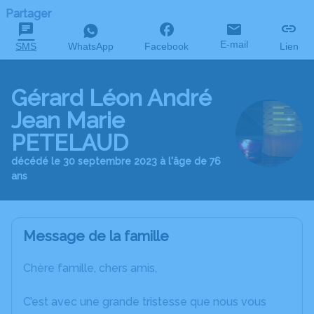
Partager
E-mail
SMS
WhatsApp
Facebook
Lien
Gérard Léon André
Jean Marie
PETELAUD
décédé le 30 septembre 2023 à l'âge de 76
ans
Message de la famille
Chère famille, chers amis,
C’est avec une grande tristesse que nous vous