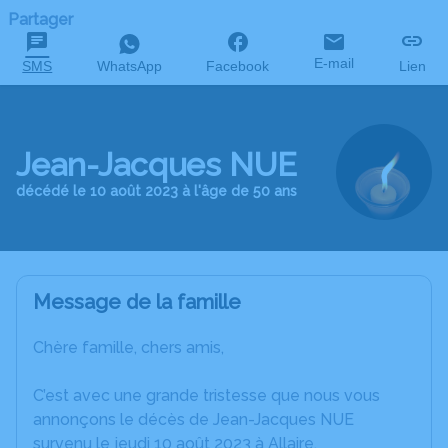
Partager
E-mail
SMS
WhatsApp
Facebook
Lien
Jean-Jacques NUE
décédé le 10 août 2023 à l'âge de 50 ans
Message de la famille
Chère famille, chers amis,
C’est avec une grande tristesse que nous vous
annonçons le décès de Jean-Jacques NUE
survenu le jeudi 10 août 2023 à Allaire.