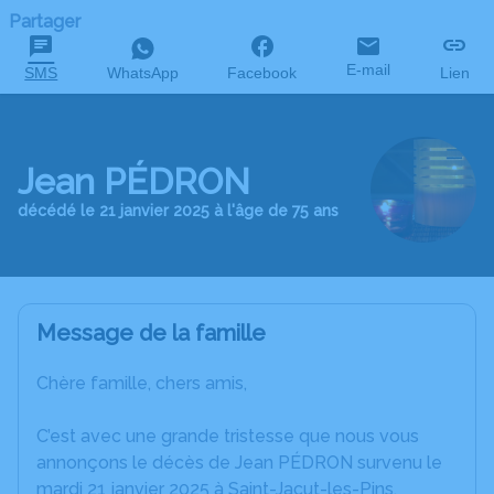
Partager
E-mail
SMS
WhatsApp
Facebook
Lien
Jean PÉDRON
décédé le 21 janvier 2025 à l'âge de 75 ans
Message de la famille
Chère famille, chers amis,
C’est avec une grande tristesse que nous vous
annonçons le décès de Jean PÉDRON survenu le
mardi 21 janvier 2025 à Saint-Jacut-les-Pins.