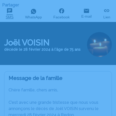
Partager
E-mail
SMS
WhatsApp
Facebook
Lien
Joël VOISIN
décédé le 28 février 2024 à l'âge de 75 ans
Message de la famille
Chère famille, chers amis,
C’est avec une grande tristesse que nous vous
annonçons le décès de Joël VOISIN survenu le
mercredi 28 février 2024 à Redon.