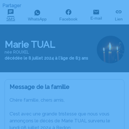
Partager
E-mail
SMS
WhatsApp
Facebook
Lien
Marie TUAL
née ROUXEL
décédée le 8 juillet 2024 à l'âge de 83 ans
Message de la famille
Chère famille, chers amis,
C’est avec une grande tristesse que nous vous
annonçons le décès de Marie TUAL survenu le
lundi 08 juillet 2024 à Redon.