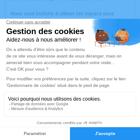
Nous vous invitons à utiliser cet espace pour
laisser vos condoléances, partager des photos
souvenirs, une anecdote ou exprimer vos pensées
à travers des poèmes ou des textes. Cet endroit
est un lieu d'expression dédié à honorer la
mémoire de Maurice BOUCHET.
Un service de plantation d’arbre hommage est
disponible ici
.
Je rends hommage
Cérémonie religieuse
vendredi 23 février 2024 à 09h50
2
Information indisponible
Faire-part
Hommages