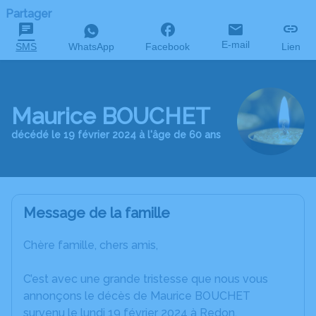
Partager
E-mail
SMS
WhatsApp
Facebook
Lien
Maurice BOUCHET
décédé le 19 février 2024 à l'âge de 60 ans
Message de la famille
Chère famille, chers amis,
C’est avec une grande tristesse que nous vous
annonçons le décès de Maurice BOUCHET
survenu le lundi 19 février 2024 à Redon.