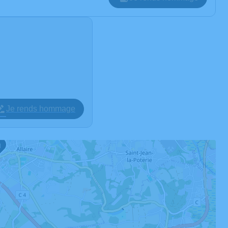
Je rends hommage
1