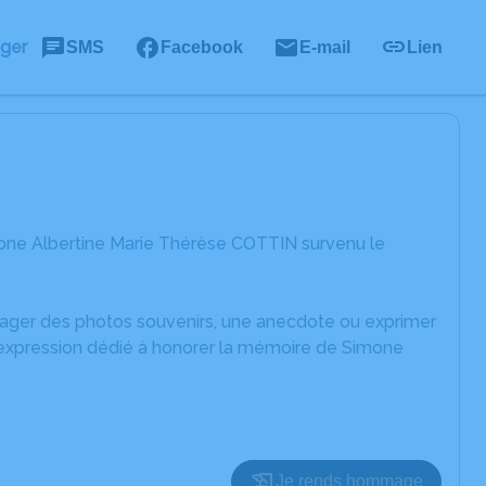
ager
SMS
Facebook
E-mail
Lien
one Albertine Marie Thérèse COTTIN survenu le
rtager des photos souvenirs, une anecdote ou exprimer
d'expression dédié à honorer la mémoire de Simone
Je rends hommage