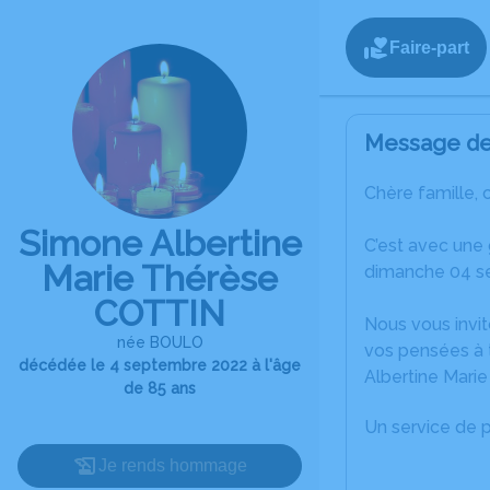
Faire-part
Message de 
Chère famille, 
Simone Albertine
C’est avec une
Marie Thérèse
dimanche 04 s
COTTIN
Nous vous invit
née BOULO
vos pensées à 
décédée le 4 septembre 2022 à l'âge
Albertine Mari
de 85 ans
Un service de 
Je rends hommage