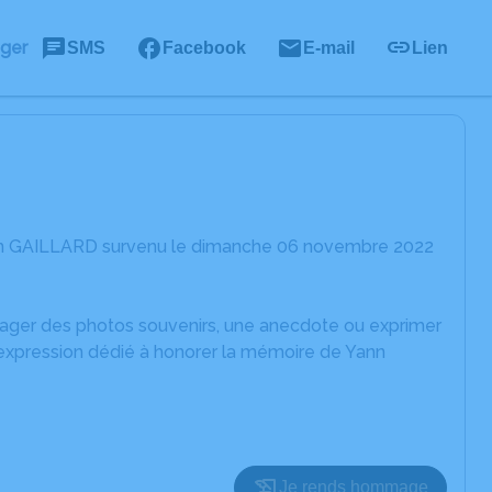
ager
SMS
Facebook
E-mail
Lien
ann GAILLARD survenu le dimanche 06 novembre 2022
rtager des photos souvenirs, une anecdote ou exprimer
'expression dédié à honorer la mémoire de Yann
Je rends hommage