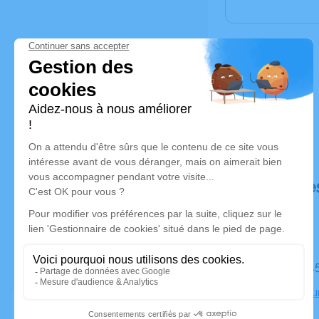
Déroulé de
Le mardi 
Église, Bou