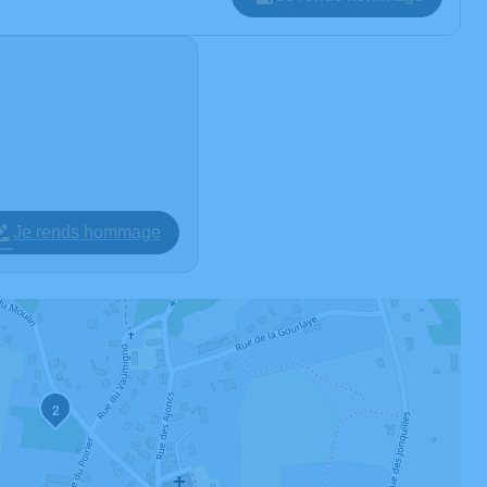
Je rends hommage
2