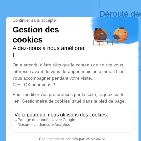
Déroulé de
Du samedi 11 février 2023 à 14h15 au jeudi 16 février
2023 à 09
Chambre Fu
Allaire