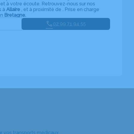
 et à votre écoute. Retrouvez-nous sur nos
s à
Allaire
,
et à proximité de
. Prise en charge
on
Bretagne.
02 99 71 94 55
r vos transports médicaux.