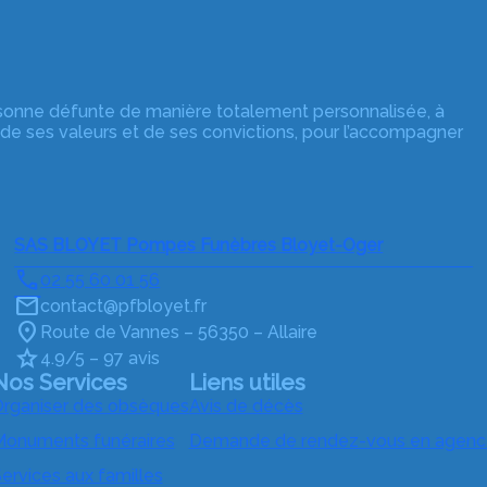
rsonne défunte de manière totalement personnalisée, à
 de ses valeurs et de ses convictions, pour l’accompagner
SAS BLOYET Pompes Funèbres Bloyet-Oger
02 55 60 01 56
contact@pfbloyet.fr
Route de Vannes – 56350 – Allaire
4.9/5 – 97 avis
Nos Services
Liens utiles
rganiser des obsèques
Avis de décès
onuments funéraires
Demande de rendez-vous en agenc
ervices aux familles