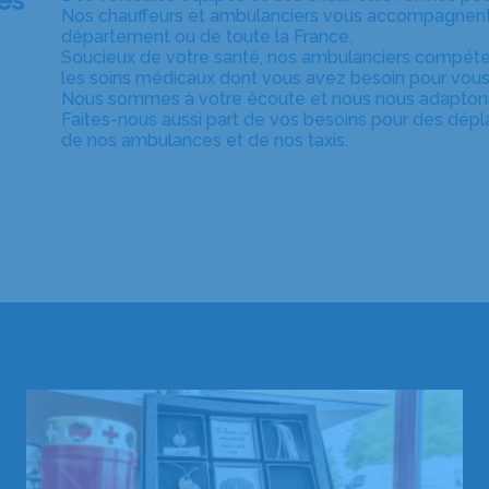
es
Nos chauffeurs et ambulanciers vous accompagnent e
département ou de toute la France.
Soucieux de votre santé, nos ambulanciers compéte
les soins médicaux dont vous avez besoin pour vous
Nous sommes à votre écoute et nous nous adaptons 
Faites-nous aussi part de vos besoins pour des dépl
de nos ambulances et de nos taxis.