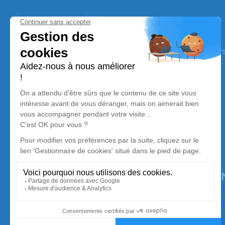
Pompes Funèbres Bloyet
Nos équipes vous aident à honorer la mémoire de la pe
perpétuer son souvenir dans le respect de ses volontés,
avec dignité dans son dernier voyage.
Nos agences
SAS Bloyet – Oger Pompes Funèbres
02 99 71 94 55
contact@pfbloyet.fr
31 les 4 vents – 35600 – Bains sur oust
O
M
S