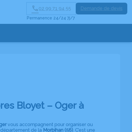
02 99 71 94 55
Demande de devis
Permanence 24/24 7j/7
es Bloyet – Oger à
Oger
vous accompagnent pour organiser ou
e département de la
Morbihan
(56)
. C’est une