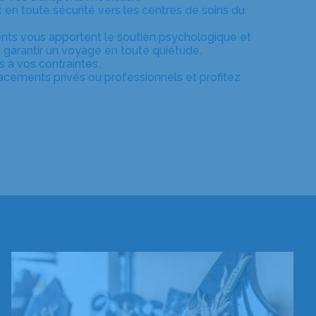
n toute sécurité vers les centres de soins du
nts vous apportent le soutien psychologique et
 garantir un voyage en toute quiétude.
à vos contraintes.
acements privés ou professionnels et profitez