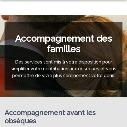
NOS AGENCES
NOS SERVICES
ALLAIRE
MONUMENTS FUNÉRAIRES
Accompagnement des
ORGANISER DES OBSÈQUES
BAINS SUR OUST
ESPACES HOMMAGES
familles
PRÉVOIR SES OBSÈQUES
CATALOGUES
Des services sont mis à votre disposition pour
SERVICES AUX FAMILLES
BOUTIQUE
simplifier votre contribution aux obsèques et vous
CERCUEILS INHUMATIONS
permettre de vivre plus sereinement votre deuil.
CERCUEILS CRÉMATIONS
CAPITONS
Accompagnement avant les
obsèques