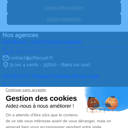
Devis prévoyance
Devis marbrerie
Nos agences
SAS Bloyet - Oger Pompes Funèbres
02 99 71 94 55
contact@pfbloyet.fr
31 les 4 vents - 35600 - Bains sur oust
SAS BLOYET Pompes Funèbres Bloyet-Oger
02 55 60 01 56
contact@pfbloyet.fr
Route de Vannes - 56350 - Allaire
4.9/5 - 97 avis
Nos Services
Liens utiles
Organiser des obsèques
Avis de décès
Monuments funéraires
Demande de rendez-vous