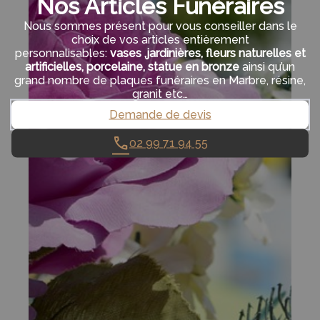
Nos Articles Funéraires
Nous sommes présent pour vous conseiller dans le
choix de vos articles entièrement
personnalisables:
vases ,jardinières, fleurs naturelles et
artificielles, porcelaine, statue en bronze
ainsi qu’un
grand nombre de plaques funéraires en Marbre, résine,
granit etc…
Demande de devis
02 99 71 94 55