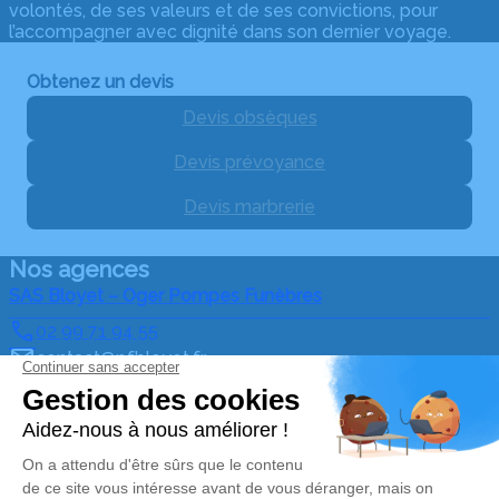
volontés, de ses valeurs et de ses convictions, pour
l’accompagner avec dignité dans son dernier voyage.
Obtenez un devis
Devis obsèques
Devis prévoyance
Devis marbrerie
Nos agences
SAS Bloyet – Oger Pompes Funèbres
02 99 71 94 55
contact@pfbloyet.fr
31 les 4 vents – 35600 – Bains sur oust
SAS BLOYET Pompes Funèbres Bloyet-Oger
02 55 60 01 56
contact@pfbloyet.fr