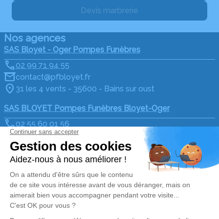
Devis marbrerie
Nos agences
SAS Bloyet - Oger Pompes Funèbres
02 99 71 94 55
contact@pfbloyet.fr
31 les 4 vents - 35600 - Bains sur oust
SAS BLOYET Pompes Funèbres Bloyet-Oger
02 55 60 01 56
contact@pfbloyet.fr
Route de Vannes - 56350 - Allaire
4.9/5 - 97 avis
Nos Services
Liens utiles
Organiser des obsèques
Avis de décès
Monuments funéraires
Demande de rendez-vous
en agence
Services aux familles