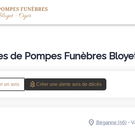
S
ESPACES HOMMAGES
CATALOGUES
BOUTIQUE
es de Pompes Funèbres Bloyet
r un avis
Créer une alerte avis de décès
-
Béganne (56)
V