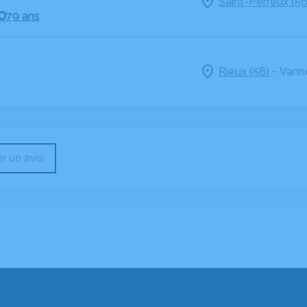
Saint-Perreux (56
SO
79 ans
-
Rieux (56)
Vanne
r un avis