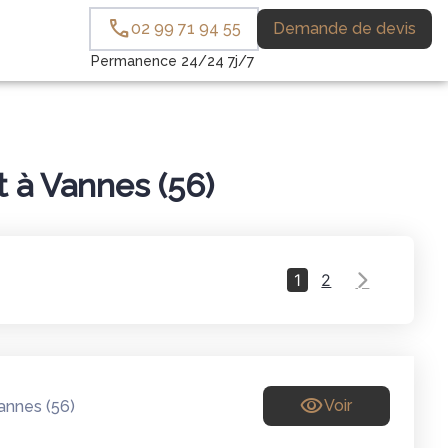
02 99 71 94 55
Demande de devis
Permanence 24/24 7j/7
 à Vannes (56)
1
2
Voir
annes (56)