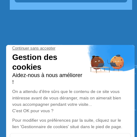
Pompes Funèbres Bloyet
Nos équipes vous aident à honorer la mémoire de la pe
perpétuer son souvenir dans le respect de ses volontés,
avec dignité dans son dernier voyage.
Nos agences
SAS Bloyet - Oger Pompes Funèbres
02 99 71 94 55
contact@pfbloyet.fr
31 les 4 vents - 35600 - Bains sur oust