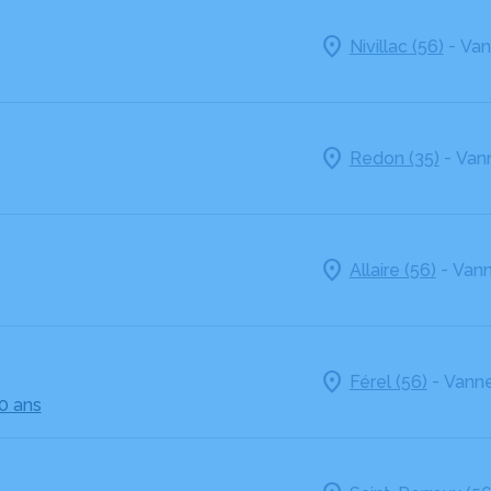
-
Nivillac (56)
Van
-
Redon (35)
Vann
-
Allaire (56)
Vann
-
Férel (56)
Vanne
0 ans