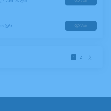
-
Voir
)
Vannes (56)
Voir
s (56)
1
2