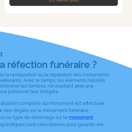
t
a réfection funéraire ?
ne la restauration ou la réparation des monuments
llissants. Avec le temps, les éléments naturels
étériorer les tombes, nécessitant ainsi une
ur préserver leur intégrité.
valuation complète du monument est effectuée
ur des dégâts sur le monument funéraire.
lon le type de dommage sur le
monument
 spécifiques sont sélectionnés pour garantir une