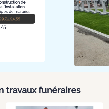
onstruction de
 l’
installation
ipes de marbrier.
99 71 94 55
9/5
n travaux funéraires